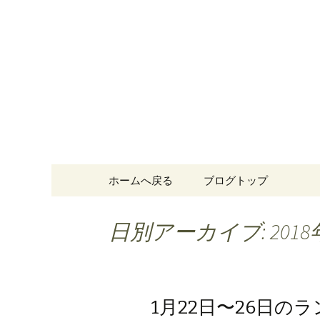
愛知県一宮市のカジュアル
愛知県一
洋厨房シ
コンテンツへ移動
ホームへ戻る
ブログトップ
日別アーカイブ: 2018
1月22日〜26日の