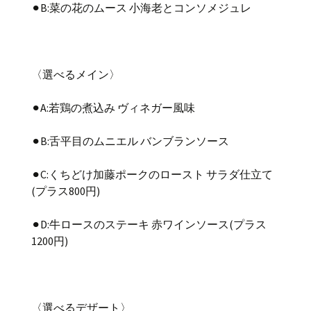
⚫︎B:菜の花のムース 小海老とコンソメジュレ
〈選べるメイン〉
⚫︎A:若鶏の煮込み ヴィネガー風味
⚫︎B:舌平目のムニエル バンブランソース
⚫︎C:くちどけ加藤ポークのロースト サラダ仕立て
(プラス800円)
⚫︎D:牛ロースのステーキ 赤ワインソース(プラス
1200円)
〈選べるデザート〉